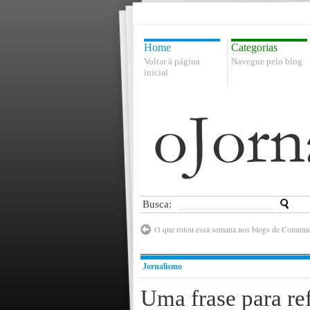
Home
Categorias
Voltar à página
Navegue pelo blog
inicial
Busca:
O que rolou essa semana nos blogs de Comunic
Jornalismo
Uma frase para ref