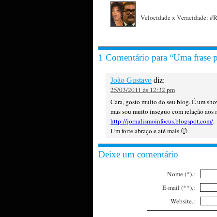
Velocidade x Veracidade: #
1 Comentário para “Uma frase pa
João Gustavo
diz:
25/03/2011 às 12:32 pm
Cara, gosto muito do seu blog. É um sho
mas sou muito inseguo com relação aos m
http://jornalismoinfocus.blogspot.com/
.
Um forte abraço e até mais 🙂
Deixe um comentário
Nome (*).:
E-mail (**).:
Website.: