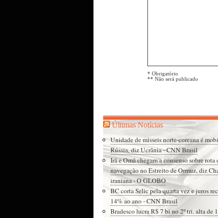
* Obrigatório
** Não será publicado
Últimas Notícias
Unidade de mísseis norte-coreana é mobi
Rússia, diz Ucrânia - CNN Brasil
Irã e Omã chegam a consenso sobre rota 
navegação no Estreito de Ormuz, diz Ch
iraniana - O GLOBO
BC corta Selic pela quarta vez e juros re
14% ao ano - CNN Brasil
Bradesco lucra R$ 7 bi no 2º tri, alta de 