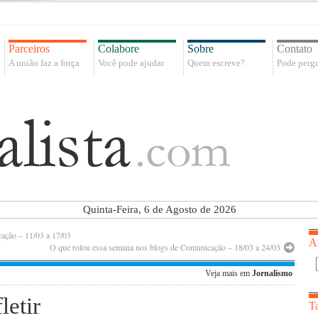
Parceiros
Colabore
Sobre
Contato
A união faz a força
Você pode ajudar
Quem escreve?
Pode pergu
Quinta-Feira, 6 de Agosto de 2026
ação – 11/03 a 17/03
A
O que rolou essa semana nos blogs de Comunicação – 18/03 a 24/03
Veja mais em
Jornalismo
letir
T