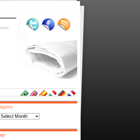
ntar!
rquivo
Arquivo
ags