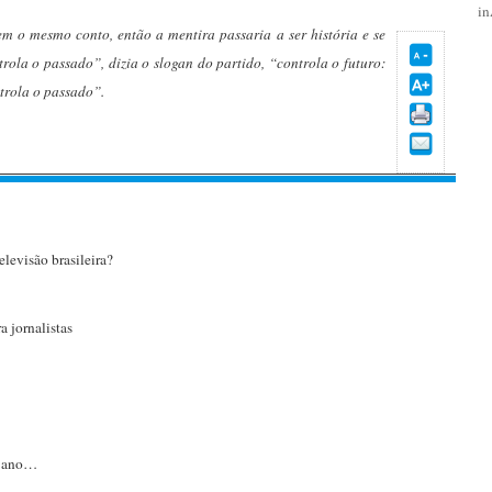
i
em o mesmo conto, então a mentira passaria a ser história e se
ola o passado”, dizia o slogan do partido, “controla o futuro:
trola o passado”.
elevisão brasileira?
a jornalistas
o ano…