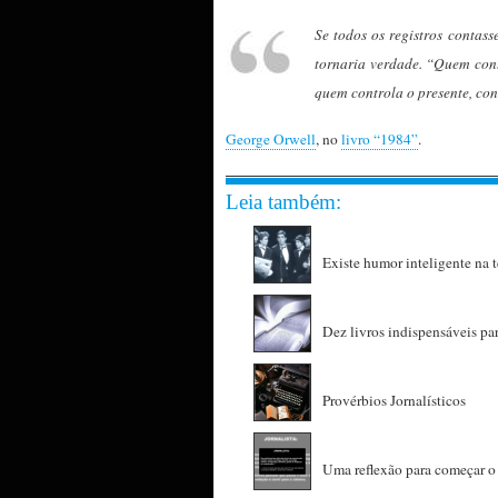
Se todos os registros contass
tornaria verdade. “Quem contr
quem controla o presente, con
George Orwell
, no
livro “1984”
.
Leia também:
Existe humor inteligente na t
Dez livros indispensáveis par
Provérbios Jornalísticos
Uma reflexão para começar 