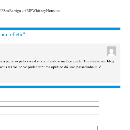
RIPSeuBarriga e #RIPWhitneyHouston
ra refletir”
w a parte só pelo visual e o conteúdo é melhor ainda. Tbm tenho um blog
eus textos, se vc puder dar uma opinião dá uma passadinha lá, é