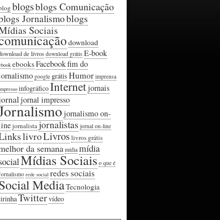
blogs
blogs Comunicação
blog
blogs Jornalismo
blogs
Mídias Sociais
comunicação
download
E-book
download de livros
download grátis
Facebook
fim do
ebooks
ebook
Humor
jornalismo
grátis
google
imprensa
Internet
jornais
infográfico
impresso
jornal
jornal impresso
Jornalismo
jornalismo on-
jornalistas
line
jornalista
jornal on-line
Livros
Links
livro
livros grátis
mídia
melhor da semana
mídia
Mídias Sociais
social
o que é
redes sociais
Jornalismo
rede social
Social Media
Tecnologia
Twitter
tirinha
vídeo