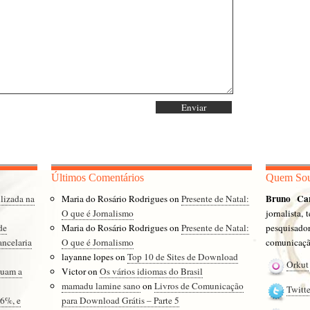
Últimos Comentários
Quem So
Bruno Ca
lizada na
Maria do Rosário Rodrigues
on
Presente de Natal:
O que é Jornalismo
jornalista,
de
Maria do Rosário Rodrigues
on
Presente de Natal:
pesquisad
ancelaria
O que é Jornalismo
comunicação
layanne lopes
on
Top 10 de Sites de Download
Orkut
cuam a
Victor
on
Os vários idiomas do Brasil
mamadu lamine sano
on
Livros de Comunicação
Twitte
16%, e
para Download Grátis – Parte 5